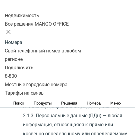
частью Договора.
Колл-центр
Недвижимость
2. Термины и определения
Все решения MANGO OFFICE
2.1. Для целей настоящего Поручения применять
Номера
термины в значении, указанном ниже:
Свой телефонный номер в любом
2.1.1. Оператор персональных данных —
регионе
Лицензиат;
Подключить
2.1.2. Обработчик — Общество с ограниченной
8-800
ответственностью
«
Манго Телеком», ИНН 7
Местные городские номера
709 501 144 ОГРН 1 037 739 829 027
Тарифы на связь
зарегистрировано по юридическому 117 420,
Поиск
Продукты
Решения
Номера
Меню
г. Москва, Профсоюзная ул., д. 57, ком. 84;
2.1.3. Персональные данные
(
ПДн) — любая
информация, относящаяся к прямо или
косвенно определенному или определяемому