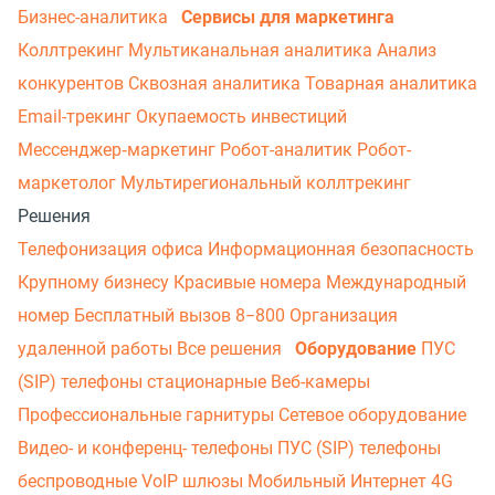
Бизнес-аналитика
Сервисы для маркетинга
Коллтрекинг
Мультиканальная аналитика
Анализ
конкурентов
Сквозная аналитика
Товарная аналитика
Email-трекинг
Окупаемость инвестиций
Мессенджер‑маркетинг
Робот-аналитик
Робот-
маркетолог
Мультирегиональный коллтрекинг
Решения
Телефонизация офиса
Информационная безопасность
Крупному бизнесу
Красивые номера
Международный
номер
Бесплатный вызов 8−800
Организация
удаленной работы
Все решения
Оборудование
ПУС
(SIP) телефоны стационарные
Веб-камеры
Профессиональные гарнитуры
Сетевое оборудование
Видео- и конференц- телефоны
ПУС (SIP) телефоны
беспроводные
VoIP шлюзы
Мобильный Интернет 4G