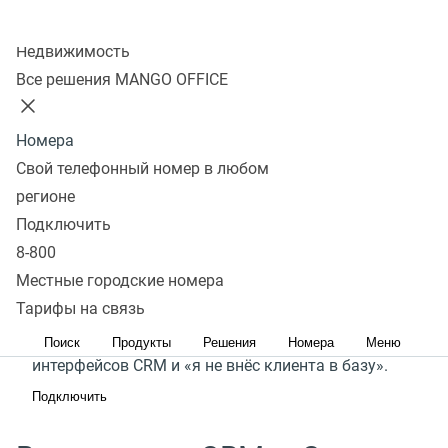
Любой бизнес стремится к эффективному
Колл-центр
управлению продажами и контактами
Недвижимость
с клиентами. Однако, внедрение, настройка
Все решения MANGO OFFICE
и обслуживание сложных CRM-систем могут
требовать значительных ресурсов. А ручной учет
Номера
информации крайне трудоемкая и не точная
Свой телефонный номер в любом
работа.
регионе
Подключить
Сделки MANGO OFFICE – простой способ навести
8-800
порядок в управлении продажами. Он добавляет
Местные городские номера
клиентов в базу, обзванивает их и ведёт воронку
Тарифы на связь
продаж. Больше никаких сложных
Поиск
Продукты
Решения
Номера
Меню
интерфейсов CRM и «я не внёс клиента в базу».
Подключить