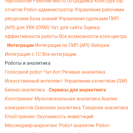
персоналом
Рабочее место сотрудника
Конструктор
отчетов
Робот-администратор
Управление рабочими
ресурсами
База знаний
Управление сделками
ПИП
(API) для УВК (CRM)
Чат для сайта
Оценка
эффективности работы
Все возможности колл-центра
Интеграции
Интеграции по ПИП (API)
Вебхуки
Интеграция с 1С
Все интеграции
Роботы и аналитика
Голосовой робот
Чат-бот
Речевая аналитика
Искусственный интеллект
Управление качеством (QM)
Бизнес-аналитика
Сервисы для маркетинга
Коллтрекинг
Мультиканальная аналитика
Анализ
конкурентов
Сквозная аналитика
Товарная аналитика
Email-трекинг
Окупаемость инвестиций
Мессенджер‑маркетинг
Робот-аналитик
Робот-