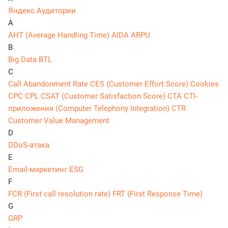
Яндекс.Аудитории
A
AHT (Average Handling Time)
AIDA
ARPU
B
Big Data
BTL
C
Call Abandonment Rate
CES (Customer Effort Score)
Cookies
CPC
CPL
CSAT (Customer Satisfaction Score)
CTA
CTI-
приложения (Computer Telephony Integration)
CTR
Customer Value Management
D
DDoS-атака
E
Email-маркетинг
ESG
F
FCR (First call resolution rate)
FRT (First Response Time)
G
GRP