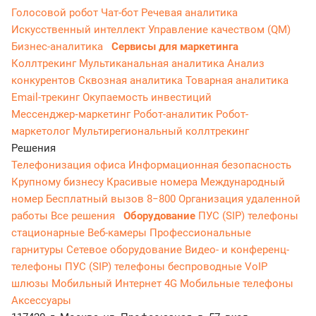
Голосовой робот
Чат-бот
Речевая аналитика
Искусственный интеллект
Управление качеством (QM)
Бизнес-аналитика
Сервисы для маркетинга
Коллтрекинг
Мультиканальная аналитика
Анализ
конкурентов
Сквозная аналитика
Товарная аналитика
Email-трекинг
Окупаемость инвестиций
Мессенджер‑маркетинг
Робот-аналитик
Робот-
маркетолог
Мультирегиональный коллтрекинг
Решения
Телефонизация офиса
Информационная безопасность
Крупному бизнесу
Красивые номера
Международный
номер
Бесплатный вызов 8−800
Организация удаленной
работы
Все решения
Оборудование
ПУС (SIP) телефоны
стационарные
Веб-камеры
Профессиональные
гарнитуры
Сетевое оборудование
Видео- и конференц-
телефоны
ПУС (SIP) телефоны беспроводные
VoIP
шлюзы
Мобильный Интернет 4G
Мобильные телефоны
Аксессуары