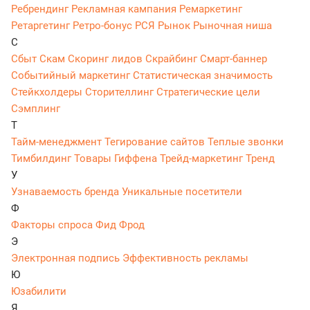
Ребрендинг
Рекламная кампания
Ремаркетинг
Ретаргетинг
Ретро-бонус
РСЯ
Рынок
Рыночная ниша
С
Сбыт
Скам
Скоринг лидов
Скрайбинг
Смарт-баннер
Событийный маркетинг
Статистическая значимость
Стейкхолдеры
Сторителлинг
Стратегические цели
Сэмплинг
Т
Тайм-менеджмент
Тегирование сайтов
Теплые звонки
Тимбилдинг
Товары Гиффена
Трейд-маркетинг
Тренд
У
Узнаваемость бренда
Уникальные посетители
Ф
Факторы спроса
Фид
Фрод
Э
Электронная подпись
Эффективность рекламы
Ю
Юзабилити
Я