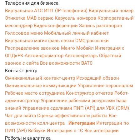
Телефония для бизнеса
Виртуальная АТС
ИПТ (IP-телефония)
Виртуальный номер
Этикетка
МАВ сервис
Карусель номеров
Корпоративный
мессенджер
Видеоконференции
Запись разговоров
Голосовое меню
Мобильный личный кабинет
Виртуальная магистраль связи
СМС-рассылки
Распределение звонков
Манго Мобайл
Интеграция с
ОПДкРК
Автоинформатор
Автосекретарь
Обратный
звонок с сайта
Все возможности ВАТС
Контакт-центр
Омниканальный контакт-центр
Исходящий обзвон
Омниканальные коммуникации
Управление персоналом
Рабочее место сотрудника
Конструктор отчетов
Робот-
администратор
Управление рабочими ресурсами
База
знаний
Управление сделками
ПИП (API) для УВК (CRM)
Чат для сайта
Оценка эффективности работы
Все
возможности колл-центра
Интеграции
Интеграции по
ПИП (API)
Вебхуки
Интеграция с 1С
Все интеграции
Роботы и аналитика