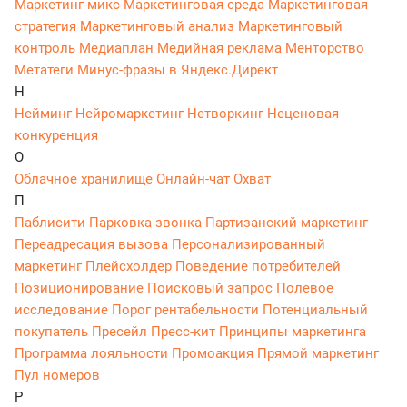
Маркетинг-микс
Маркетинговая среда
Маркетинговая
стратегия
Маркетинговый анализ
Маркетинговый
контроль
Медиаплан
Медийная реклама
Менторство
Метатеги
Минус-фразы в Яндекс.Директ
Н
Нейминг
Нейромаркетинг
Нетворкинг
Неценовая
конкуренция
О
Облачное хранилище
Онлайн-чат
Охват
П
Паблисити
Парковка звонка
Партизанский маркетинг
Переадресация вызова
Персонализированный
маркетинг
Плейсхолдер
Поведение потребителей
Позиционирование
Поисковый запрос
Полевое
исследование
Порог рентабельности
Потенциальный
покупатель
Пресейл
Пресс-кит
Принципы маркетинга
Программа лояльности
Промоакция
Прямой маркетинг
Пул номеров
Р