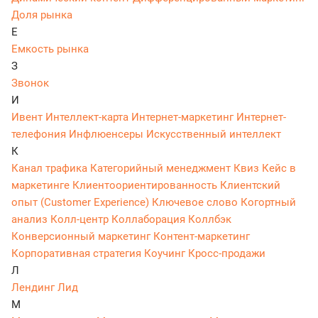
Доля рынка
Е
Емкость рынка
З
Звонок
И
Ивент
Интеллект-карта
Интернет-маркетинг
Интернет-
телефония
Инфлюенсеры
Искусственный интеллект
К
Канал трафика
Категорийный менеджмент
Квиз
Кейс в
маркетинге
Клиентоориентированность
Клиентский
опыт (Customer Experience)
Ключевое слово
Когортный
анализ
Колл-центр
Коллаборация
Коллбэк
Конверсионный маркетинг
Контент-маркетинг
Корпоративная стратегия
Коучинг
Кросс-продажи
Л
Лендинг
Лид
М